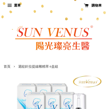
選單
購物車
›
首頁
迴紋針拉提線雕精萃 6盒組