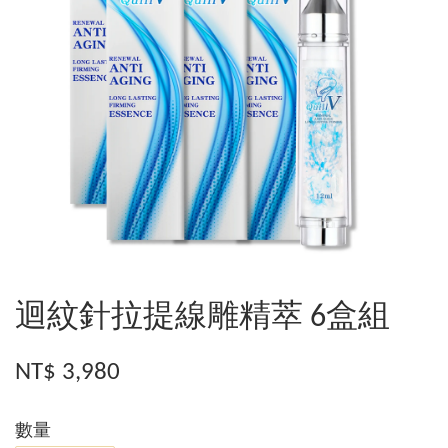
迴紋針拉提線雕精萃 6盒組
NT$ 3,980
數量